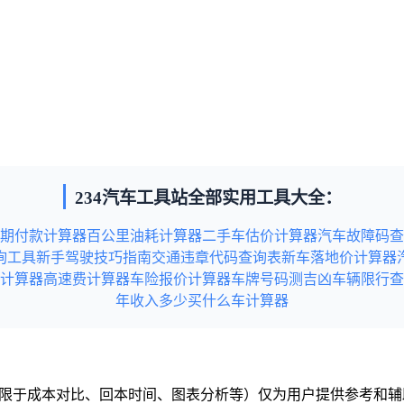
234汽车工具站全部实用工具大全：
期付款计算器
百公里油耗计算器
二手车估价计算器
汽车故障码查
询工具
新手驾驶技巧指南
交通违章代码查询表
新车落地价计算器
计算器
高速费计算器
车险报价计算器
车牌号码测吉凶
车辆限行查
年收入多少买什么车计算器
但不限于成本对比、回本时间、图表分析等）仅为用户提供参考和