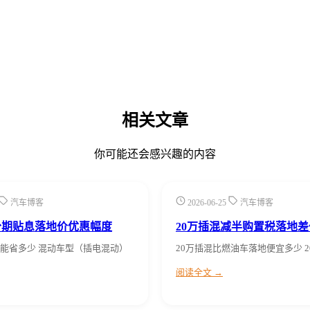
相关文章
你可能还会感兴趣的内容
汽车博客
2026-06-25
汽车博客
分期贴息落地价优惠幅度
20万插混减半购置税落地
能省多少 混动车型（插电混动）
20万插混比燃油车落地便宜多少 
阅读全文 →