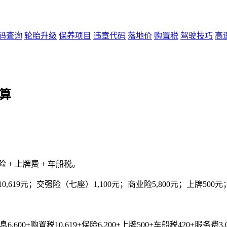
码查询
轮胎升级
保养项目
违章代码
落地价
购置税
驾驶技巧
高
算
 + 上牌费 + 车船税。
10,619元；交强险（七座）1,100元；商业险5,800元；上牌500
,600+购置税10,619+保险6,200+上牌500+车船税420+服务费3,