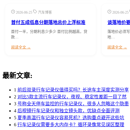
2026-06-25
汽车博客
2026-06-25
首付五成低息分期落地总价上浮标准
谈落地价
首付一半，分期利息少多少 首付比例越高，贷
落地价必须写
款…
地…
阅读全文 →
阅读全文 →
最新文章:
1
前后双录行车记录仪值得买吗？长途车主深度实测分享
2
对比5款主流行车记录仪，夜视、稳定性差距一目了然
3
号称全天停车监控的行车记录仪，很多人忽略这个隐患
4
后视镜行车记录仪和独立镜头款，优缺点全面评测
5
夏季高温行车记录仪容易死机？选购重点避开这些坑
6
行车记录仪需要多大内存卡？循环录像常见误区整理