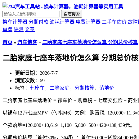
百度搜索
换车计算器
分期付款
油耗计算器
电费计算器
二手车估价
故障
算器
评测
文章
首页
»
汽车博客
»
二胎家庭七座车落地价怎么算 分期总价核算
二胎家庭七座车落地价怎么算 分期总价核
更新日期：
2026-7-7
浏览次数：
69
标签：
七座车
，
二胎家庭
，
分期核算
，
落地价
二胎家庭七座车落地价 = 裸车价 + 购置税 + 七座交强险 + 商业险
以裸车12万七座MPV（传祺M6）为例：购置税=120,000÷11.3≈
全款落地=120,000+10,619+1,100+5,800+500+420≈138,439元。
分期总价核算（首付30%，36期）：首付36,000+贷款84,000+利息6