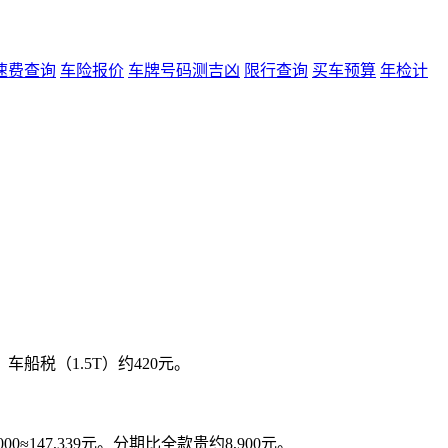
速费查询
车险报价
车牌号码测吉凶
限行查询
买车预算
年检计
元；车船税（1.5T）约420元。
000≈147,339元。分期比全款贵约8,900元。