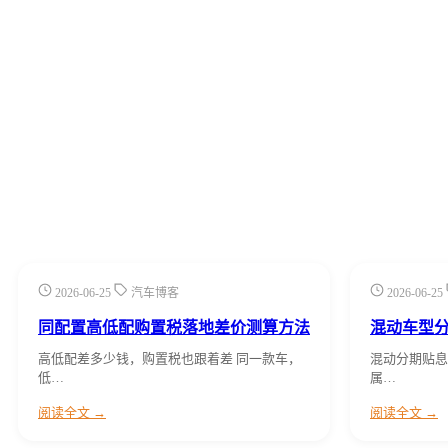
2026-06-25
汽车博客
2026-06-25
同配置高低配购置税落地差价测算方法
混动车型
高低配差多少钱，购置税也跟着差 同一款车，
混动分期贴息
低…
属…
阅读全文 →
阅读全文 →