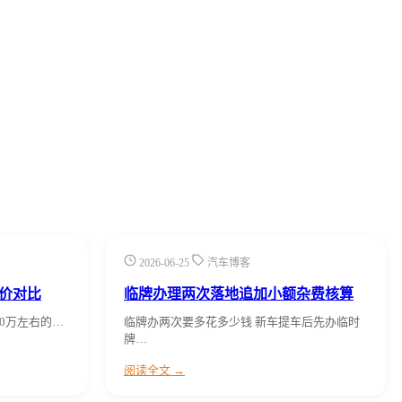
2026-06-25
汽车博客
差价对比
临牌办理两次落地追加小额杂费核算
20万左右的…
临牌办两次要多花多少钱 新车提车后先办临时
牌…
阅读全文 →