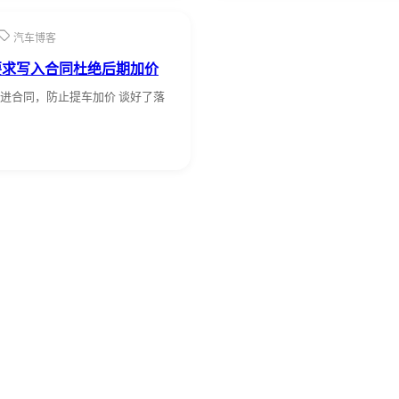
汽车博客
要求写入合同杜绝后期加价
进合同，防止提车加价 谈好了落