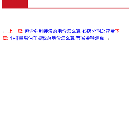
←
上一篇:
包含强制装潢落地价怎么算 4S店分期总花费
下一
篇:
小排量燃油车减税落地价怎么算 节省金额测算
→