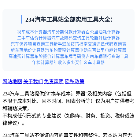
234汽车工具站全部实用工具大全：
换车成本计算器
汽车分期付款计算器
百公里油耗计算器
二手车估价计算器
汽车故障码查询工具
轮胎升级计算器
汽车保养项目查询工具
新手驾驶技巧指南
交通违章代码查询表
新车落地价计算器
汽车购置税计算器
电动车百公里电耗计算器
高速费计算器
车险报价计算器
车牌号码测吉凶
车辆限行查询工具
年检计算器
年收入多少买什么车计算器
网站地图
关于我们
免责声明
隐私政策
234汽车工具站提供的“换车成本计算器”及相关内容（包括但
不限于成本对比、回本时间、图表分析等）仅为用户提供参考
和辅助决策，
不构成任何形式的专业建议（如购车、财务、投资、税务或法
律建议）。
234汽车工具站不保证内容的真实性和完整性。若本站内容无