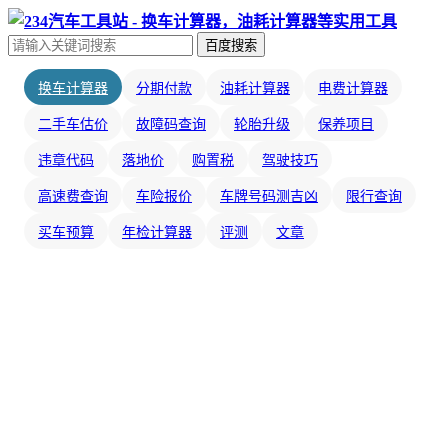
百度搜索
换车计算器
分期付款
油耗计算器
电费计算器
二手车估价
故障码查询
轮胎升级
保养项目
违章代码
落地价
购置税
驾驶技巧
高速费查询
车险报价
车牌号码测吉凶
限行查询
买车预算
年检计算器
评测
文章