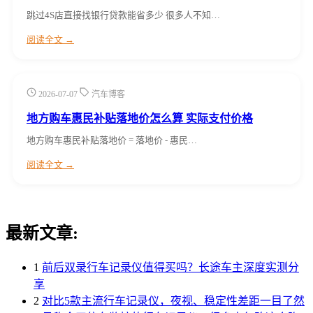
跳过4S店直接找银行贷款能省多少 很多人不知…
阅读全文 →
2026-07-07
汽车博客
地方购车惠民补贴落地价怎么算 实际支付价格
地方购车惠民补贴落地价 = 落地价 - 惠民…
阅读全文 →
最新文章:
1
前后双录行车记录仪值得买吗？长途车主深度实测分
享
2
对比5款主流行车记录仪，夜视、稳定性差距一目了然