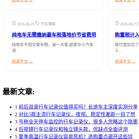
2026-06-25
汽车博客
2026-06-25
纯电车无需缴纳豪车税落地价节省费用
购置税计
纯电车不用交豪车税，省一大笔 超豪华小汽车
首付里别忘了
消…
人…
阅读全文 →
阅读全文 →
最新文章:
1
前后双录行车记录仪值得买吗？长途车主深度实测分享
2
对比5款主流行车记录仪，夜视、稳定性差距一目了然
3
号称全天停车监控的行车记录仪，很多人忽略这个隐患
4
后视镜行车记录仪和独立镜头款，优缺点全面评测
5
夏季高温行车记录仪容易死机？选购重点避开这些坑