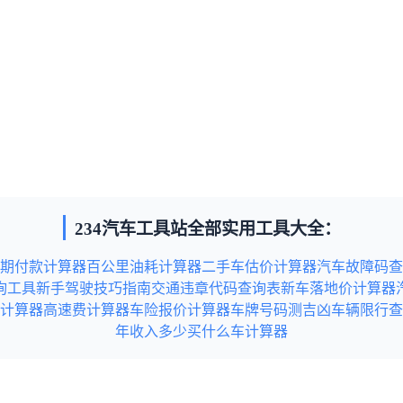
234汽车工具站全部实用工具大全：
期付款计算器
百公里油耗计算器
二手车估价计算器
汽车故障码查
询工具
新手驾驶技巧指南
交通违章代码查询表
新车落地价计算器
计算器
高速费计算器
车险报价计算器
车牌号码测吉凶
车辆限行查
年收入多少买什么车计算器