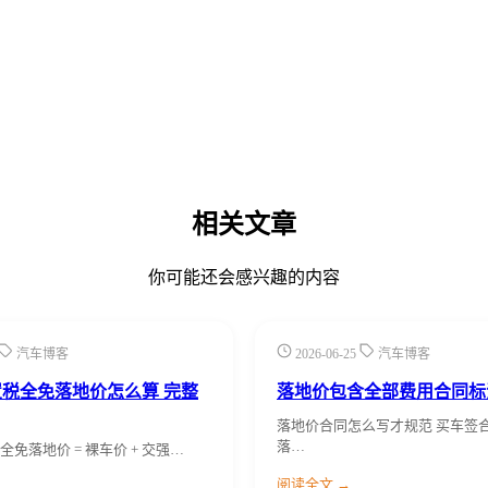
相关文章
你可能还会感兴趣的内容
汽车博客
2026-06-25
汽车博客
税全免落地价怎么算 完整
落地价包含全部费用合同标
落地价合同怎么写才规范 买车签
落…
免落地价 = 裸车价 + 交强…
阅读全文 →