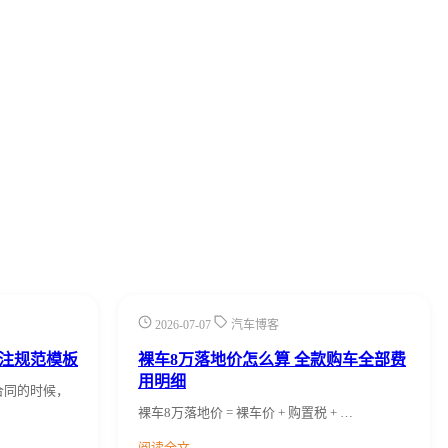
2026-07-07
汽车博客
注规范模板
裸车8万落地价怎么算 全款购车全部费
用明细
合同的时候，
裸车8万落地价 = 裸车价 + 购置税 + …
阅读全文 →