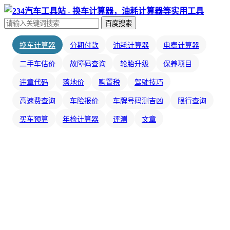
百度搜索
换车计算器
分期付款
油耗计算器
电费计算器
二手车估价
故障码查询
轮胎升级
保养项目
违章代码
落地价
购置税
驾驶技巧
高速费查询
车险报价
车牌号码测吉凶
限行查询
买车预算
年检计算器
评测
文章