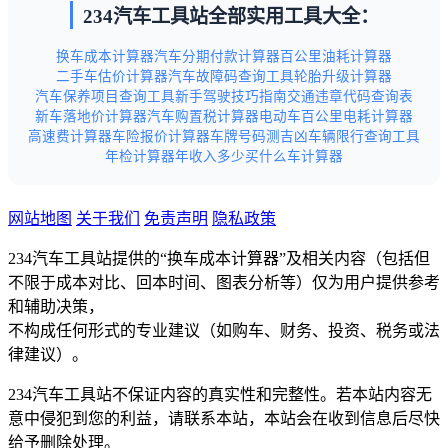
234汽车工具站全部实用工具大全：
换车成本计算器
汽车分期付款计算器
百公里油耗计算器
二手车估价计算器
汽车故障码查询工具
轮胎升级计算器
汽车保养项目查询工具
新手驾驶技巧指南
交通违章代码查询表
新车落地价计算器
汽车购置税计算器
电动车百公里电耗计算器
高速费计算器
车险报价计算器
车牌号码测吉凶
车辆限行查询工具
年检计算器
年收入多少买什么车计算器
网站地图
关于我们
免责声明
隐私政策
234汽车工具站提供的“换车成本计算器”及相关内容（包括但
不限于成本对比、回本时间、图表分析等）仅为用户提供参考
和辅助决策，
不构成任何形式的专业建议（如购车、财务、投资、税务或法
律建议）。
234汽车工具站不保证内容的真实性和完整性。若本站内容无
意中侵犯到您的利益，请联系本站，本站会在收到信息后尽快
给予删除处理。