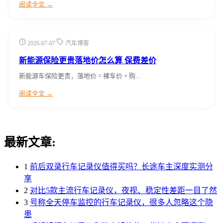
阅读全文 →
2026-07-07
汽车博客
新能源保险更贵落地价怎么算 保费差价
新能源车保险更贵，落地价 = 裸车价 + 购…
阅读全文 →
最新文章:
1
前后双录行车记录仪值得买吗？长途车主深度实测分
享
2
对比5款主流行车记录仪，夜视、稳定性差距一目了然
3
号称全天停车监控的行车记录仪，很多人忽略这个隐
患