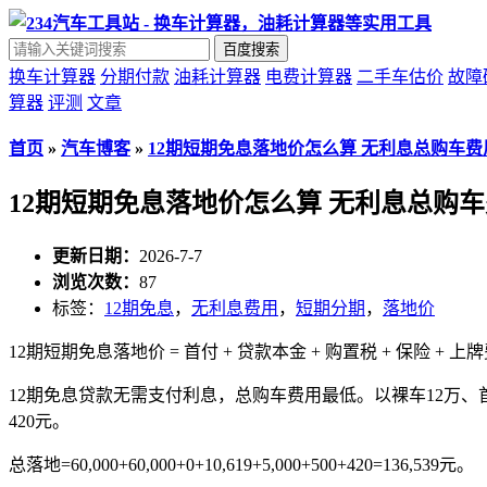
百度搜索
换车计算器
分期付款
油耗计算器
电费计算器
二手车估价
故障
算器
评测
文章
首页
»
汽车博客
»
12期短期免息落地价怎么算 无利息总购车费
12期短期免息落地价怎么算 无利息总购
更新日期：
2026-7-7
浏览次数：
87
标签：
12期免息
，
无利息费用
，
短期分期
，
落地价
12期短期免息落地价 = 首付 + 贷款本金 + 购置税 + 保险 + 上
12期免息贷款无需支付利息，总购车费用最低。以裸车12万、首付50%
420元。
总落地=60,000+60,000+0+10,619+5,000+500+420=136,539元。