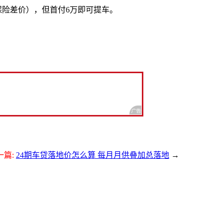
元（保险差价），但首付6万即可提车。
一篇:
24期车贷落地价怎么算 每月月供叠加总落地
→