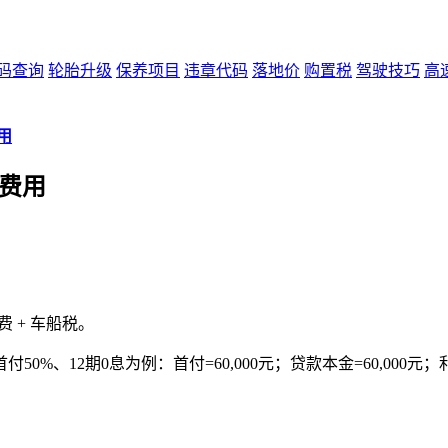
码查询
轮胎升级
保养项目
违章代码
落地价
购置税
驾驶技巧
高
用
车费用
牌费 + 车船税。
、12期0息为例：首付=60,000元；贷款本金=60,000元；利息