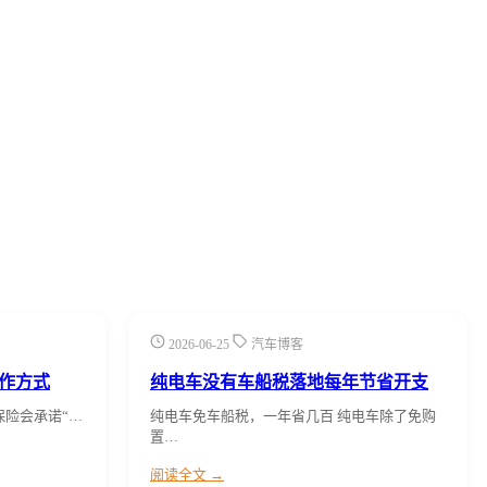
2026-06-25
汽车博客
作方式
纯电车没有车船税落地每年节省开支
保险会承诺“…
纯电车免车船税，一年省几百 纯电车除了免购
置…
阅读全文 →