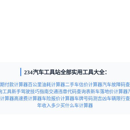
234汽车工具站全部实用工具大全：
期付款计算器
百公里油耗计算器
二手车估价计算器
汽车故障码查
询工具
新手驾驶技巧指南
交通违章代码查询表
新车落地价计算器
计算器
高速费计算器
车险报价计算器
车牌号码测吉凶
车辆限行查
年收入多少买什么车计算器