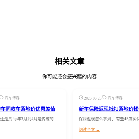
相关文章
你可能还会感兴趣的内容
汽车博客
2026-06-25
汽车博客
购车同款车落地价优惠差值
新车保险返现抵扣落地价操
还是贵 每年3月到4月是传统的
保险返现怎么拿到手 有些4S店买
阅读全文 →