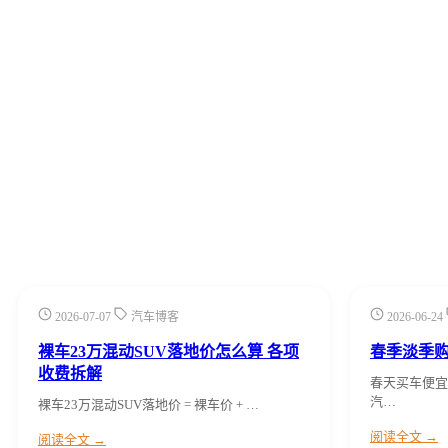
2026-07-07
汽车博客
2026-06-24
裸车23万混动SUV落地价怎么算 各项
春季淡季
收费拆解
春天买车便宜
汽…
裸车23万混动SUV落地价 = 裸车价 + …
阅读全文 →
阅读全文 →