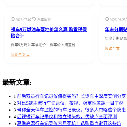
2026-07-07
汽车博客
2026-06-25
裸车9万燃油车落地价怎么算 购置税保
年末分期
险合计
年底分期贴息
裸车9万燃油车落地价 = 裸车价 + 购置税…
阅读全文 →
阅读全文 →
最新文章:
1
前后双录行车记录仪值得买吗？长途车主深度实测分享
2
对比5款主流行车记录仪，夜视、稳定性差距一目了然
3
号称全天停车监控的行车记录仪，很多人忽略这个隐患
4
后视镜行车记录仪和独立镜头款，优缺点全面评测
5
夏季高温行车记录仪容易死机？选购重点避开这些坑