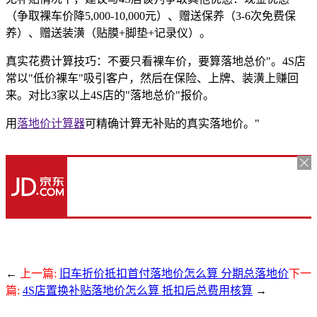
（争取裸车价降5,000-10,000元）、赠送保养（3-6次免费保
养）、赠送装潢（贴膜+脚垫+记录仪）。
真实花费计算技巧：不要只看裸车价，要算落地总价"。4S店
常以"低价裸车"吸引客户，然后在保险、上牌、装潢上赚回
来。对比3家以上4S店的"落地总价"报价。
用
落地价计算器
可精确计算无补贴的真实落地价。"
←
上一篇:
旧车折价抵扣首付落地价怎么算 分期总落地价
下一
篇:
4S店置换补贴落地价怎么算 抵扣后总费用核算
→