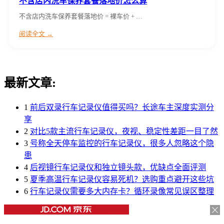
不含店内洗车保养套餐落地价怎么算
不含店内洗车保养套餐落地价 = 裸车价 + …
阅读全文 →
最新文章:
1
前后双录行车记录仪值得买吗？长途车主深度实测分
享
2
对比5款主流行车记录仪，夜视、稳定性差距一目了然
3
号称全天停车监控的行车记录仪，很多人忽略这个隐
患
4
后视镜行车记录仪和独立镜头款，优缺点全面评测
5
夏季高温行车记录仪容易死机？选购重点避开这些坑
6
行车记录仪需要多大内存卡？循环录像常见误区整理