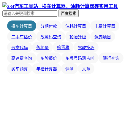
百度搜索
换车计算器
分期付款
油耗计算器
电费计算器
二手车估价
故障码查询
轮胎升级
保养项目
违章代码
落地价
购置税
驾驶技巧
高速费查询
车险报价
车牌号码测吉凶
限行查询
买车预算
年检计算器
评测
文章