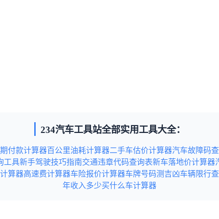
234汽车工具站全部实用工具大全：
期付款计算器
百公里油耗计算器
二手车估价计算器
汽车故障码查
询工具
新手驾驶技巧指南
交通违章代码查询表
新车落地价计算器
计算器
高速费计算器
车险报价计算器
车牌号码测吉凶
车辆限行查
年收入多少买什么车计算器