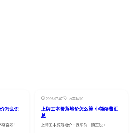
2026-07-07
汽车博客
地价怎么识
上牌工本费落地价怎么算 小额杂费汇
总
S店喜欢“…
上牌工本费落地价 = 裸车价 + 购置税 +…