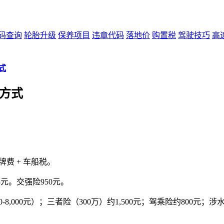
码查询
轮胎升级
保养项目
违章代码
落地价
购置税
驾驶技巧
高
式
算方式
上牌费 + 车船税。
98元。交强险950元。
8,000元）；三者险（300万）约1,500元；驾乘险约800元；涉水险+划