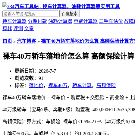
百度搜索
换车计算器
分期付款
油耗计算器
电费计算器
二手车估价
故障
算器
评测
文章
首页
»
汽车博客
»
裸车40万轿车落地价怎么算 高额保险计算方
裸车40万轿车落地价怎么算 高额保险计
更新日期：
2026-7-7
浏览次数：
91
标签：
落地价
，
裸车40万
，
轿车计算
，
高额保险
裸车40万轿车落地价 = 裸车价 + 购置税 + 交强险 + 商业险 + 
40万级轿车（宝马5系、奔驰E级）购置税=400,000÷11.3≈35,3
高额保险计算方式：车损险=裸车价×1.5%-2.0%（40万级约6,000-
上牌费500元。车船税（2.5-3.0L）约1,200-1,800元。