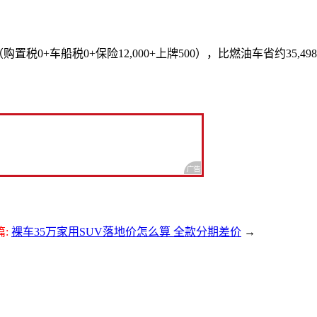
置税0+车船税0+保险12,000+上牌500），比燃油车省约35,49
篇:
裸车35万家用SUV落地价怎么算 全款分期差价
→