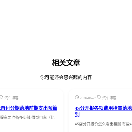
相关文章
你可能还会感兴趣的内容
汽车博客
2026-06-25
汽车博客
低首付分期落地前期支出预算
4S分开报各项费用抬高落
别
提车要准备多少钱 微型电车（比
4S店分开报价怎么看出猫腻 有些4