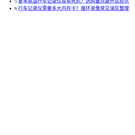
5
夏季高温行车记录仪容易死机？选购重点避开这些坑
6
行车记录仪需要多大内存卡？循环录像常见误区整理