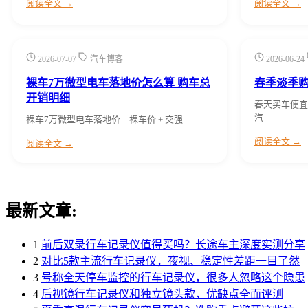
阅读全文 →
阅读全文 →
2026-07-07
汽车博客
2026-06-24
裸车7万微型电车落地价怎么算 购车总
春季淡季
开销明细
春天买车便宜
汽…
裸车7万微型电车落地价 = 裸车价 + 交强…
阅读全文 →
阅读全文 →
最新文章:
1
前后双录行车记录仪值得买吗？长途车主深度实测分享
2
对比5款主流行车记录仪，夜视、稳定性差距一目了然
3
号称全天停车监控的行车记录仪，很多人忽略这个隐患
4
后视镜行车记录仪和独立镜头款，优缺点全面评测