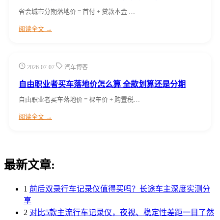
省会城市分期落地价 = 首付 + 贷款本金 …
阅读全文 →
2026-07-07
汽车博客
自由职业者买车落地价怎么算 全款划算还是分期
自由职业者买车落地价 = 裸车价 + 购置税…
阅读全文 →
最新文章:
1
前后双录行车记录仪值得买吗？长途车主深度实测分
享
2
对比5款主流行车记录仪，夜视、稳定性差距一目了然