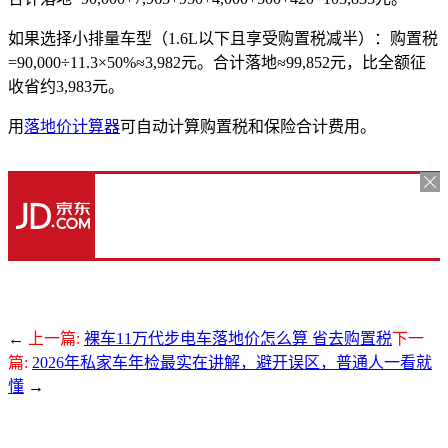
如果选择小排量车型（1.6L以下且享受购置税减半）：购置税
=90,000÷11.3×50%≈3,982元。合计落地≈99,852元，比全额征
收省约3,983元。
用
落地价计算器
可自动计算购置税和保险合计费用。
←
上一篇:
裸车11万代步电车落地价怎么算 省去购置税
下一
篇:
2026年私家车年检最实在讲解，避开误区，普通人一看就
懂
→