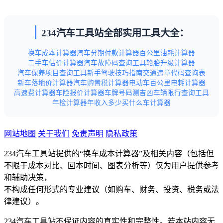
234汽车工具站全部实用工具大全：
换车成本计算器
汽车分期付款计算器
百公里油耗计算器
二手车估价计算器
汽车故障码查询工具
轮胎升级计算器
汽车保养项目查询工具
新手驾驶技巧指南
交通违章代码查询表
新车落地价计算器
汽车购置税计算器
电动车百公里电耗计算器
高速费计算器
车险报价计算器
车牌号码测吉凶
车辆限行查询工具
年检计算器
年收入多少买什么车计算器
网站地图
关于我们
免责声明
隐私政策
234汽车工具站提供的“换车成本计算器”及相关内容（包括但
不限于成本对比、回本时间、图表分析等）仅为用户提供参考
和辅助决策，
不构成任何形式的专业建议（如购车、财务、投资、税务或法
律建议）。
234汽车工具站不保证内容的真实性和完整性。若本站内容无