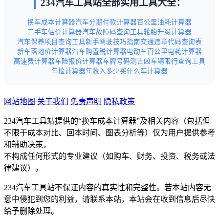
234汽车工具站全部实用工具大全：
换车成本计算器
汽车分期付款计算器
百公里油耗计算器
二手车估价计算器
汽车故障码查询工具
轮胎升级计算器
汽车保养项目查询工具
新手驾驶技巧指南
交通违章代码查询表
新车落地价计算器
汽车购置税计算器
电动车百公里电耗计算器
高速费计算器
车险报价计算器
车牌号码测吉凶
车辆限行查询工具
年检计算器
年收入多少买什么车计算器
网站地图
关于我们
免责声明
隐私政策
234汽车工具站提供的“换车成本计算器”及相关内容（包括但
不限于成本对比、回本时间、图表分析等）仅为用户提供参考
和辅助决策，
不构成任何形式的专业建议（如购车、财务、投资、税务或法
律建议）。
234汽车工具站不保证内容的真实性和完整性。若本站内容无
意中侵犯到您的利益，请联系本站，本站会在收到信息后尽快
给予删除处理。