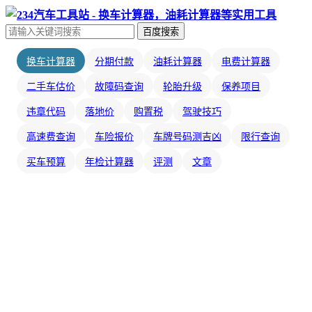
百度搜索
换车计算器
分期付款
油耗计算器
电费计算器
二手车估价
故障码查询
轮胎升级
保养项目
违章代码
落地价
购置税
驾驶技巧
高速费查询
车险报价
车牌号码测吉凶
限行查询
买车预算
年检计算器
评测
文章