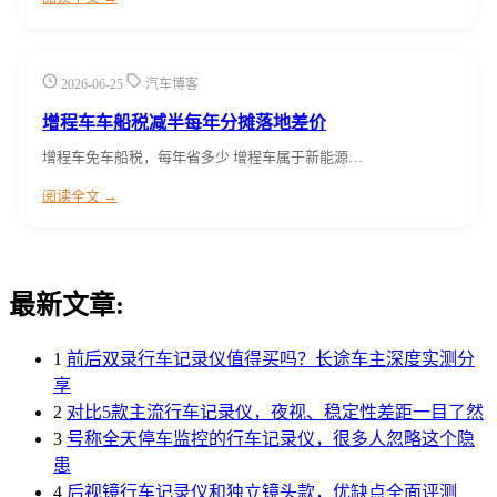
2026-06-25
汽车博客
增程车车船税减半每年分摊落地差价
增程车免车船税，每年省多少 增程车属于新能源…
阅读全文 →
最新文章:
1
前后双录行车记录仪值得买吗？长途车主深度实测分
享
2
对比5款主流行车记录仪，夜视、稳定性差距一目了然
3
号称全天停车监控的行车记录仪，很多人忽略这个隐
患
4
后视镜行车记录仪和独立镜头款，优缺点全面评测