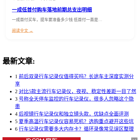
一成低首付购车落地前期总支出明细
一成首付买车，提车要准备多少钱 低首付一直是…
阅读全文 →
最新文章:
1
前后双录行车记录仪值得买吗？长途车主深度实测分
享
2
对比5款主流行车记录仪，夜视、稳定性差距一目了然
3
号称全天停车监控的行车记录仪，很多人忽略这个隐
患
4
后视镜行车记录仪和独立镜头款，优缺点全面评测
5
夏季高温行车记录仪容易死机？选购重点避开这些坑
6
行车记录仪需要多大内存卡？循环录像常见误区整理