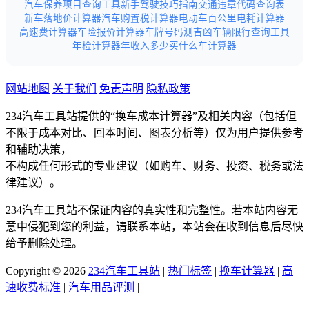
汽车保养项目查询工具
新手驾驶技巧指南
交通违章代码查询表
新车落地价计算器
汽车购置税计算器
电动车百公里电耗计算器
高速费计算器
车险报价计算器
车牌号码测吉凶
车辆限行查询工具
年检计算器
年收入多少买什么车计算器
网站地图
关于我们
免责声明
隐私政策
234汽车工具站提供的“换车成本计算器”及相关内容（包括但
不限于成本对比、回本时间、图表分析等）仅为用户提供参考
和辅助决策，
不构成任何形式的专业建议（如购车、财务、投资、税务或法
律建议）。
234汽车工具站不保证内容的真实性和完整性。若本站内容无
意中侵犯到您的利益，请联系本站，本站会在收到信息后尽快
给予删除处理。
Copyright © 2026
234汽车工具站
|
热门标签
|
换车计算器
|
高
速收费标准
|
汽车用品评测
|