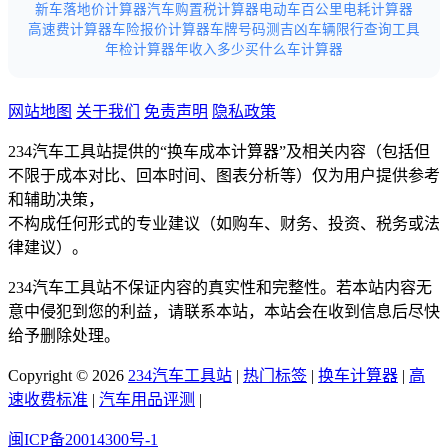
新车落地价计算器
汽车购置税计算器
电动车百公里电耗计算器
高速费计算器
车险报价计算器
车牌号码测吉凶
车辆限行查询工具
年检计算器
年收入多少买什么车计算器
网站地图
关于我们
免责声明
隐私政策
234汽车工具站提供的“换车成本计算器”及相关内容（包括但
不限于成本对比、回本时间、图表分析等）仅为用户提供参考
和辅助决策，
不构成任何形式的专业建议（如购车、财务、投资、税务或法
律建议）。
234汽车工具站不保证内容的真实性和完整性。若本站内容无
意中侵犯到您的利益，请联系本站，本站会在收到信息后尽快
给予删除处理。
Copyright © 2026
234汽车工具站
|
热门标签
|
换车计算器
|
高
速收费标准
|
汽车用品评测
|
闽ICP备20014300号-1