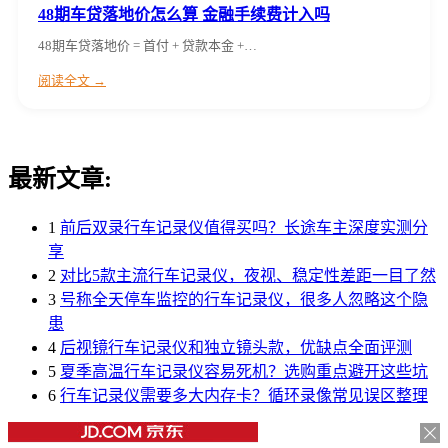
48期车贷落地价怎么算 金融手续费计入吗
48期车贷落地价 = 首付 + 贷款本金 +…
阅读全文 →
最新文章:
1
前后双录行车记录仪值得买吗？长途车主深度实测分
享
2
对比5款主流行车记录仪，夜视、稳定性差距一目了然
3
号称全天停车监控的行车记录仪，很多人忽略这个隐
患
4
后视镜行车记录仪和独立镜头款，优缺点全面评测
5
夏季高温行车记录仪容易死机？选购重点避开这些坑
6
行车记录仪需要多大内存卡？循环录像常见误区整理