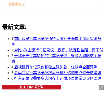
阅读全文 →
最新文章:
1
前后双录行车记录仪值得买吗？长途车主深度实测分
享
2
对比5款主流行车记录仪，夜视、稳定性差距一目了然
3
号称全天停车监控的行车记录仪，很多人忽略这个隐
患
4
后视镜行车记录仪和独立镜头款，优缺点全面评测
5
夏季高温行车记录仪容易死机？选购重点避开这些坑
6
行车记录仪需要多大内存卡？循环录像常见误区整理