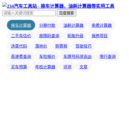
百度搜索
换车计算器
分期付款
油耗计算器
电费计算器
二手车估价
故障码查询
轮胎升级
保养项目
违章代码
落地价
购置税
驾驶技巧
高速费查询
车险报价
车牌号码测吉凶
限行查询
买车预算
年检计算器
评测
文章