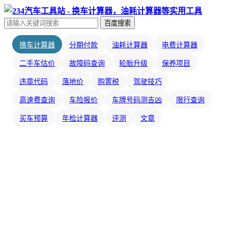
百度搜索
换车计算器
分期付款
油耗计算器
电费计算器
二手车估价
故障码查询
轮胎升级
保养项目
违章代码
落地价
购置税
驾驶技巧
高速费查询
车险报价
车牌号码测吉凶
限行查询
买车预算
年检计算器
评测
文章