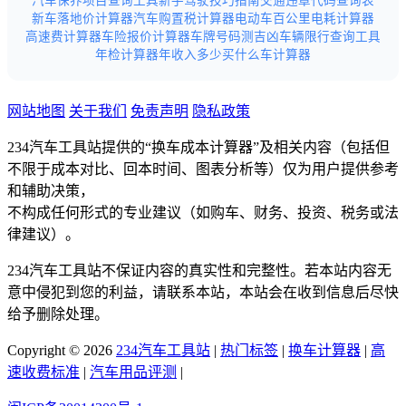
汽车保养项目查询工具
新手驾驶技巧指南
交通违章代码查询表
新车落地价计算器
汽车购置税计算器
电动车百公里电耗计算器
高速费计算器
车险报价计算器
车牌号码测吉凶
车辆限行查询工具
年检计算器
年收入多少买什么车计算器
网站地图
关于我们
免责声明
隐私政策
234汽车工具站提供的“换车成本计算器”及相关内容（包括但
不限于成本对比、回本时间、图表分析等）仅为用户提供参考
和辅助决策，
不构成任何形式的专业建议（如购车、财务、投资、税务或法
律建议）。
234汽车工具站不保证内容的真实性和完整性。若本站内容无
意中侵犯到您的利益，请联系本站，本站会在收到信息后尽快
给予删除处理。
Copyright © 2026
234汽车工具站
|
热门标签
|
换车计算器
|
高
速收费标准
|
汽车用品评测
|