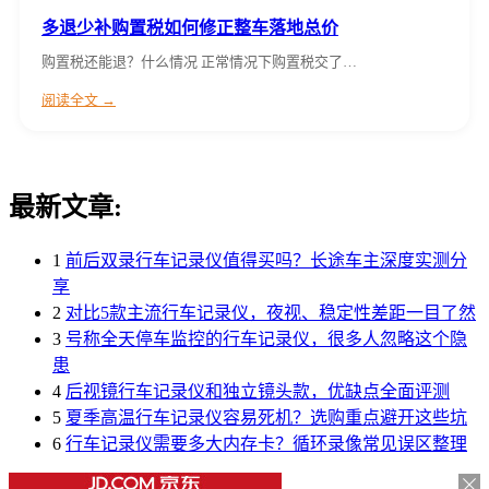
多退少补购置税如何修正整车落地总价
购置税还能退？什么情况 正常情况下购置税交了…
阅读全文 →
最新文章:
1
前后双录行车记录仪值得买吗？长途车主深度实测分
享
2
对比5款主流行车记录仪，夜视、稳定性差距一目了然
3
号称全天停车监控的行车记录仪，很多人忽略这个隐
患
4
后视镜行车记录仪和独立镜头款，优缺点全面评测
5
夏季高温行车记录仪容易死机？选购重点避开这些坑
6
行车记录仪需要多大内存卡？循环录像常见误区整理