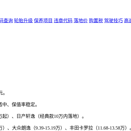
码查询
轮胎升级
保养项目
违章代码
落地价
购置税
驾驶技巧
高
元。
适中、保值率稳定。
.98万起）、日产轩逸（经典款10万内落地）。
8万）、大众朗逸（9.39-15.19万）、丰田卡罗拉（11.68-13.58万）