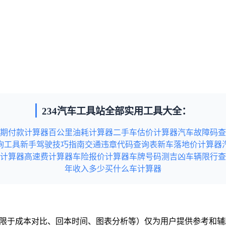
234汽车工具站全部实用工具大全：
期付款计算器
百公里油耗计算器
二手车估价计算器
汽车故障码查
询工具
新手驾驶技巧指南
交通违章代码查询表
新车落地价计算器
计算器
高速费计算器
车险报价计算器
车牌号码测吉凶
车辆限行查
年收入多少买什么车计算器
但不限于成本对比、回本时间、图表分析等）仅为用户提供参考和