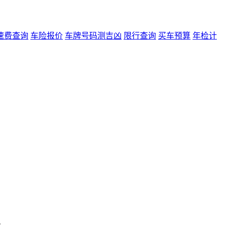
速费查询
车险报价
车牌号码测吉凶
限行查询
买车预算
年检计
。