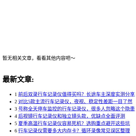
暂无相关文章，看看其他内容吧～
最新文章:
1
前后双录行车记录仪值得买吗？长途车主深度实测分享
2
对比5款主流行车记录仪，夜视、稳定性差距一目了然
3
号称全天停车监控的行车记录仪，很多人忽略这个隐患
4
后视镜行车记录仪和独立镜头款，优缺点全面评测
5
夏季高温行车记录仪容易死机？选购重点避开这些坑
6
行车记录仪需要多大内存卡？循环录像常见误区整理