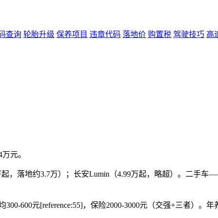
码查询
轮胎升级
保养项目
违章代码
落地价
购置税
驾驶技巧
高
4万元。
起，落地约3.7万）；长安Lumin（4.99万起，略超）。二手车——3
0元[reference:55]，保险2000-3000元（交强+三者）。年养车