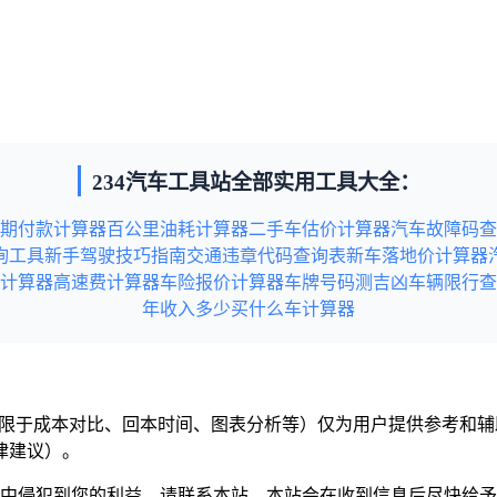
234汽车工具站全部实用工具大全：
期付款计算器
百公里油耗计算器
二手车估价计算器
汽车故障码查
询工具
新手驾驶技巧指南
交通违章代码查询表
新车落地价计算器
计算器
高速费计算器
车险报价计算器
车牌号码测吉凶
车辆限行查
年收入多少买什么车计算器
但不限于成本对比、回本时间、图表分析等）仅为用户提供参考和
律建议）。
意中侵犯到您的利益，请联系本站，本站会在收到信息后尽快给