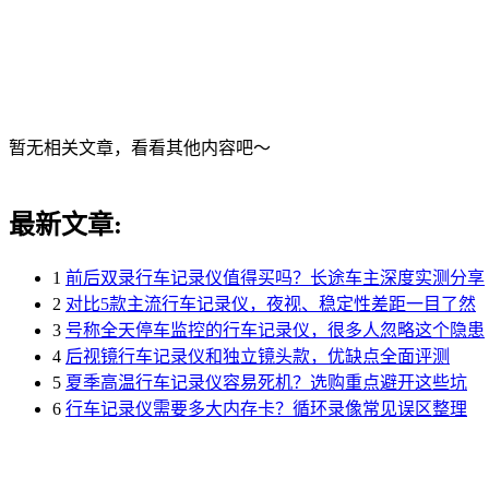
暂无相关文章，看看其他内容吧～
最新文章:
1
前后双录行车记录仪值得买吗？长途车主深度实测分享
2
对比5款主流行车记录仪，夜视、稳定性差距一目了然
3
号称全天停车监控的行车记录仪，很多人忽略这个隐患
4
后视镜行车记录仪和独立镜头款，优缺点全面评测
5
夏季高温行车记录仪容易死机？选购重点避开这些坑
6
行车记录仪需要多大内存卡？循环录像常见误区整理