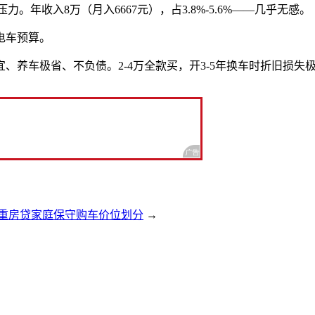
压力。年收入8万（月入6667元），占3.8%-5.6%——几乎无感。
电车预算。
养车极省、不负债。2-4万全款买，开3-5年换车时折旧损失
重房贷家庭保守购车价位划分
→