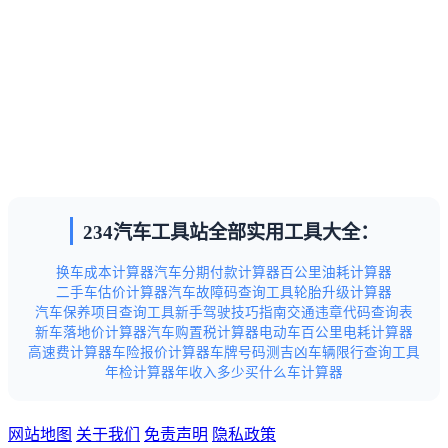
234汽车工具站全部实用工具大全：
换车成本计算器
汽车分期付款计算器
百公里油耗计算器
二手车估价计算器
汽车故障码查询工具
轮胎升级计算器
汽车保养项目查询工具
新手驾驶技巧指南
交通违章代码查询表
新车落地价计算器
汽车购置税计算器
电动车百公里电耗计算器
高速费计算器
车险报价计算器
车牌号码测吉凶
车辆限行查询工具
年检计算器
年收入多少买什么车计算器
网站地图
关于我们
免责声明
隐私政策