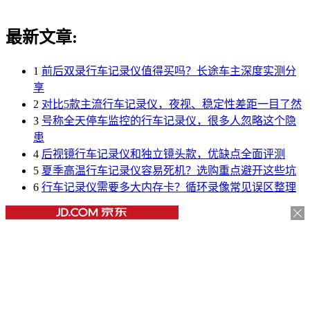
最新文章:
1
前后双录行车记录仪值得买吗？长途车主深度实测分
享
2
对比5款主流行车记录仪，夜视、稳定性差距一目了然
3
号称全天停车监控的行车记录仪，很多人忽略这个隐
患
4
后视镜行车记录仪和独立镜头款，优缺点全面评测
5
夏季高温行车记录仪容易死机？选购重点避开这些坑
6
行车记录仪需要多大内存卡？循环录像常见误区整理