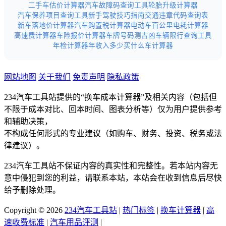
二手车估价计算器
汽车故障码查询工具
轮胎升级计算器
汽车保养项目查询工具
新手驾驶技巧指南
交通违章代码查询表
新车落地价计算器
汽车购置税计算器
电动车百公里电耗计算器
高速费计算器
车险报价计算器
车牌号码测吉凶
车辆限行查询工具
年检计算器
年收入多少买什么车计算器
网站地图
关于我们
免责声明
隐私政策
234汽车工具站提供的“换车成本计算器”及相关内容（包括但
不限于成本对比、回本时间、图表分析等）仅为用户提供参考
和辅助决策，
不构成任何形式的专业建议（如购车、财务、投资、税务或法
律建议）。
234汽车工具站不保证内容的真实性和完整性。若本站内容无
意中侵犯到您的利益，请联系本站，本站会在收到信息后尽快
给予删除处理。
Copyright © 2026
234汽车工具站
|
热门标签
|
换车计算器
|
高
速收费标准
|
汽车用品评测
|