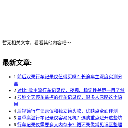
暂无相关文章，看看其他内容吧～
最新文章:
1
前后双录行车记录仪值得买吗？长途车主深度实测分
享
2
对比5款主流行车记录仪，夜视、稳定性差距一目了然
3
号称全天停车监控的行车记录仪，很多人忽略这个隐
患
4
后视镜行车记录仪和独立镜头款，优缺点全面评测
5
夏季高温行车记录仪容易死机？选购重点避开这些坑
6
行车记录仪需要多大内存卡？循环录像常见误区整理