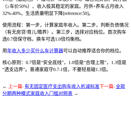
（≥车价50%）、收入极其稳定的家庭。月供+养车占月收入
32%-40%，生活质量明显下降[reference:50]。
使用流程：第一步，计算家庭年收入。第二步，判断负债情况
（有无房贷/育儿/赡养）。第三步，选择对应档位。首次购车
选0.7倍保守档，换车可选1.0倍均衡档。
用
年收入多少买什么车计算器
可以自动推荐适合你的档位。
核心原则：0.7倍是“安全底线”，1.0倍是“合理上限”，1.3倍是
“透支边界”。普通家庭守0.7-1倍，不要轻易碰1.3倍。
←
上一篇:
有无固定医疗支出购车收入折减标准
下一篇:
全款
分期两种模式家庭收入门槛对照表
→