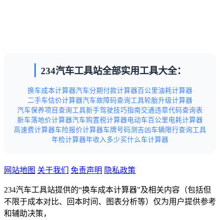
234汽车工具站全部实用工具大全：
换车成本计算器
汽车分期付款计算器
百公里油耗计算器
二手车估价计算器
汽车故障码查询工具
轮胎升级计算器
汽车保养项目查询工具
新手驾驶技巧指南
交通违章代码查询表
新车落地价计算器
汽车购置税计算器
电动车百公里电耗计算器
高速费计算器
车险报价计算器
车牌号码测吉凶
车辆限行查询工具
年检计算器
年收入多少买什么车计算器
网站地图
关于我们
免责声明
隐私政策
234汽车工具站提供的“换车成本计算器”及相关内容（包括但
不限于成本对比、回本时间、图表分析等）仅为用户提供参考
和辅助决策，