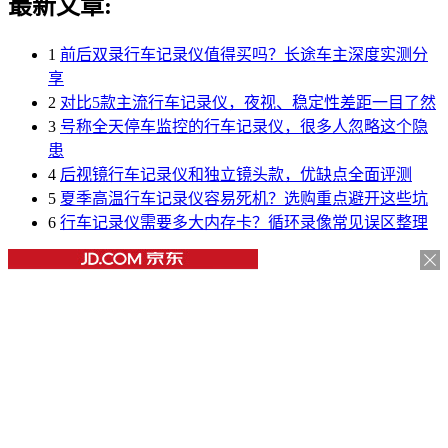
最新文章:
1
前后双录行车记录仪值得买吗？长途车主深度实测分
享
2
对比5款主流行车记录仪，夜视、稳定性差距一目了然
3
号称全天停车监控的行车记录仪，很多人忽略这个隐
患
4
后视镜行车记录仪和独立镜头款，优缺点全面评测
5
夏季高温行车记录仪容易死机？选购重点避开这些坑
6
行车记录仪需要多大内存卡？循环录像常见误区整理