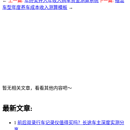
←
上一篇:
年终奖并入年收入购车资金测算系统
下一篇:
插混
车型年度养车成本收入测算模板
→
暂无相关文章，看看其他内容吧～
最新文章:
1
前后双录行车记录仪值得买吗？长途车主深度实测分
享