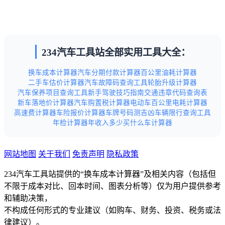
234汽车工具站全部实用工具大全：
换车成本计算器
汽车分期付款计算器
百公里油耗计算器
二手车估价计算器
汽车故障码查询工具
轮胎升级计算器
汽车保养项目查询工具
新手驾驶技巧指南
交通违章代码查询表
新车落地价计算器
汽车购置税计算器
电动车百公里电耗计算器
高速费计算器
车险报价计算器
车牌号码测吉凶
车辆限行查询工具
年检计算器
年收入多少买什么车计算器
网站地图
关于我们
免责声明
隐私政策
234汽车工具站提供的“换车成本计算器”及相关内容（包括但
不限于成本对比、回本时间、图表分析等）仅为用户提供参考
和辅助决策，
不构成任何形式的专业建议（如购车、财务、投资、税务或法
律建议）。