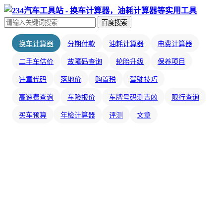
百度搜索
换车计算器
分期付款
油耗计算器
电费计算器
二手车估价
故障码查询
轮胎升级
保养项目
违章代码
落地价
购置税
驾驶技巧
高速费查询
车险报价
车牌号码测吉凶
限行查询
买车预算
年检计算器
评测
文章