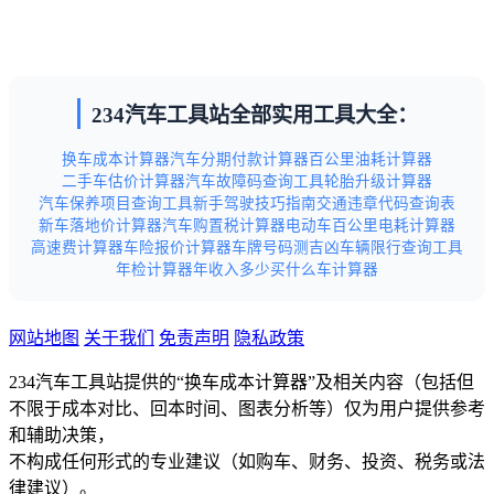
234汽车工具站全部实用工具大全：
换车成本计算器
汽车分期付款计算器
百公里油耗计算器
二手车估价计算器
汽车故障码查询工具
轮胎升级计算器
汽车保养项目查询工具
新手驾驶技巧指南
交通违章代码查询表
新车落地价计算器
汽车购置税计算器
电动车百公里电耗计算器
高速费计算器
车险报价计算器
车牌号码测吉凶
车辆限行查询工具
年检计算器
年收入多少买什么车计算器
网站地图
关于我们
免责声明
隐私政策
234汽车工具站提供的“换车成本计算器”及相关内容（包括但
不限于成本对比、回本时间、图表分析等）仅为用户提供参考
和辅助决策，
不构成任何形式的专业建议（如购车、财务、投资、税务或法
律建议）。