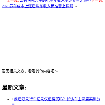
←
上一篇:
公共快充为主的电车年收入多少养车无负担
下一篇:
2026养车成本上涨后购车收入标准要上调吗
→
暂无相关文章，看看其他内容吧～
最新文章:
1
前后双录行车记录仪值得买吗？长途车主深度实测分
享