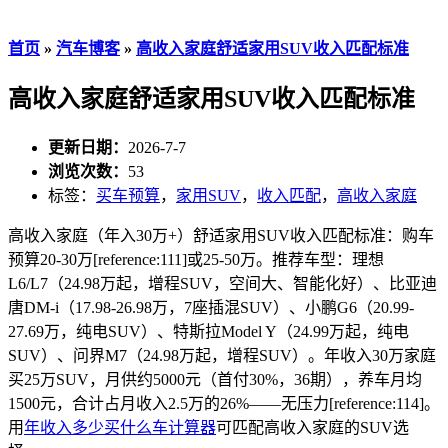
首页
»
汽车博客
»
高收入家庭舒适家用SUV收入匹配标准
高收入家庭舒适家用SUV收入匹配标准
更新日期：
2026-7-7
浏览次数：
53
标签：
买车预算
，
家用SUV
，
收入匹配
，
高收入家庭
高收入家庭（年入30万+）舒适家用SUV收入匹配标准：购车
预算20-30万[reference:111]或25-50万。推荐车型：理想
L6/L7（24.98万起，增程SUV，空间大、智能化好）、比亚迪
唐DM-i（17.98-26.98万，7座插混SUV）、小鹏G6（20.99-
27.69万，纯电SUV）、特斯拉Model Y（24.99万起，纯电
SUV）、问界M7（24.98万起，增程SUV）。年收入30万家庭
买25万SUV，月供约5000元（首付30%，36期），养车月均
1500元，合计占月收入2.5万的26%——无压力[reference:114]。
用
年收入多少买什么车计算器
可匹配高收入家庭的SUV选