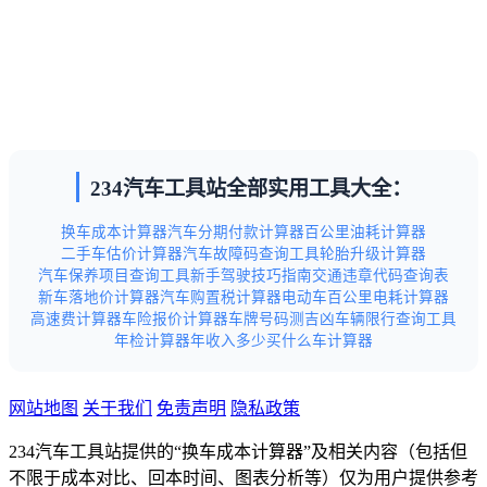
234汽车工具站全部实用工具大全：
换车成本计算器
汽车分期付款计算器
百公里油耗计算器
二手车估价计算器
汽车故障码查询工具
轮胎升级计算器
汽车保养项目查询工具
新手驾驶技巧指南
交通违章代码查询表
新车落地价计算器
汽车购置税计算器
电动车百公里电耗计算器
高速费计算器
车险报价计算器
车牌号码测吉凶
车辆限行查询工具
年检计算器
年收入多少买什么车计算器
网站地图
关于我们
免责声明
隐私政策
234汽车工具站提供的“换车成本计算器”及相关内容（包括但
不限于成本对比、回本时间、图表分析等）仅为用户提供参考