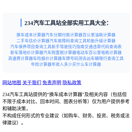
234汽车工具站全部实用工具大全：
换车成本计算器
汽车分期付款计算器
百公里油耗计算器
二手车估价计算器
汽车故障码查询工具
轮胎升级计算器
汽车保养项目查询工具
新手驾驶技巧指南
交通违章代码查询表
新车落地价计算器
汽车购置税计算器
电动车百公里电耗计算器
高速费计算器
车险报价计算器
车牌号码测吉凶
车辆限行查询工具
年检计算器
年收入多少买什么车计算器
网站地图
关于我们
免责声明
隐私政策
234汽车工具站提供的“换车成本计算器”及相关内容（包括但
不限于成本对比、回本时间、图表分析等）仅为用户提供参考
和辅助决策，
不构成任何形式的专业建议（如购车、财务、投资、税务或法
律建议）。