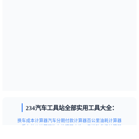
234汽车工具站全部实用工具大全：
换车成本计算器
汽车分期付款计算器
百公里油耗计算器
二手车估价计算器
汽车故障码查询工具
轮胎升级计算器
汽车保养项目查询工具
新手驾驶技巧指南
交通违章代码查询表