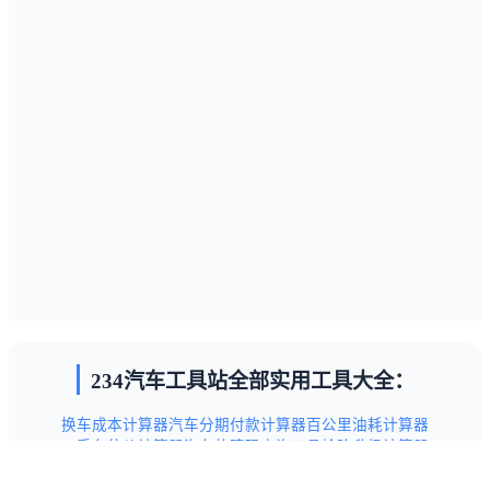
234汽车工具站全部实用工具大全：
换车成本计算器
汽车分期付款计算器
百公里油耗计算器
二手车估价计算器
汽车故障码查询工具
轮胎升级计算器
汽车保养项目查询工具
新手驾驶技巧指南
交通违章代码查询表