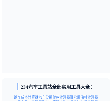
234汽车工具站全部实用工具大全：
换车成本计算器
汽车分期付款计算器
百公里油耗计算器
二手车估价计算器
汽车故障码查询工具
轮胎升级计算器
汽车保养项目查询工具
新手驾驶技巧指南
交通违章代码查询表