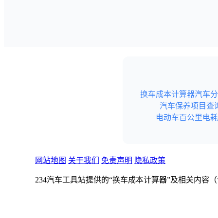
换车成本计算器
汽车分
汽车保养项目查
电动车百公里电耗
网站地图
关于我们
免责声明
隐私政策
234汽车工具站提供的“换车成本计算器”及相关内
不构成任何形式的专业建议（如购车、财务、投资、
234汽车工具站不保证内容的真实性和完整性。若本