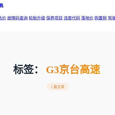
估价
故障码查询
轮胎升级
保养项目
违章代码
落地价
购置税
驾
标签：
G3京台高速
1 篇文章