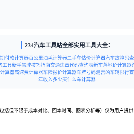
234汽车工具站全部实用工具大全：
期付款计算器
百公里油耗计算器
二手车估价计算器
汽车故障码查
询工具
新手驾驶技巧指南
交通违章代码查询表
新车落地价计算器
计算器
高速费计算器
车险报价计算器
车牌号码测吉凶
车辆限行查
年收入多少买什么车计算器
容（包括但不限于成本对比、回本时间、图表分析等）仅为用户提
税务或法律建议）。
站内容无意中侵犯到您的利益，请联系本站，本站会在收到信息