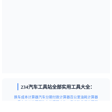
234汽车工具站全部实用工具大全：
换车成本计算器
汽车分期付款计算器
百公里油耗计算器
二手车估价计算器
汽车故障码查询工具
轮胎升级计算器
汽车保养项目查询工具
新手驾驶技巧指南
交通违章代码查询表