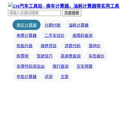
百度搜索
换车计算器
分期付款
油耗计算器
电费计算器
二手车估价
故障码查询
轮胎升级
保养项目
违章代码
落地价
购置税
驾驶技巧
高速费查询
车险报价
车牌号码测吉凶
限行查询
买车预算
年检计算器
评测
文章