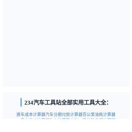
234汽车工具站全部实用工具大全：
换车成本计算器
汽车分期付款计算器
百公里油耗计算器
二手车估价计算器
汽车故障码查询工具
轮胎升级计算器
汽车保养项目查询工具
新手驾驶技巧指南
交通违章代码查询表