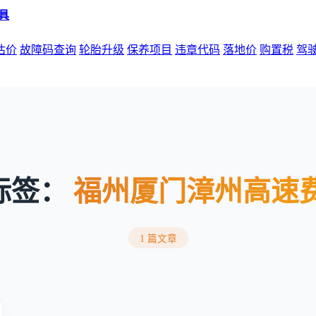
估价
故障码查询
轮胎升级
保养项目
违章代码
落地价
购置税
驾
标签：
福州厦门漳州高速
1 篇文章