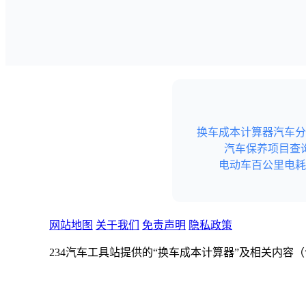
换车成本计算器
汽车分
汽车保养项目查
电动车百公里电耗
网站地图
关于我们
免责声明
隐私政策
234汽车工具站提供的“换车成本计算器”及相关内
不构成任何形式的专业建议（如购车、财务、投资、
234汽车工具站不保证内容的真实性和完整性。若本