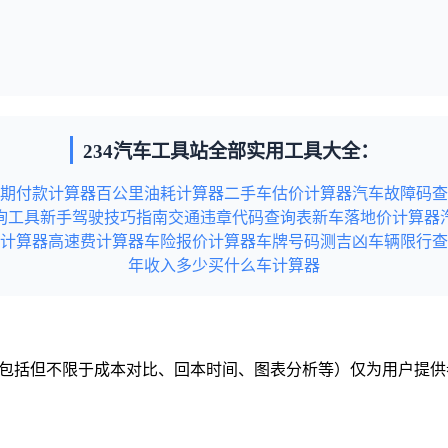
234汽车工具站全部实用工具大全：
期付款计算器
百公里油耗计算器
二手车估价计算器
汽车故障码查
询工具
新手驾驶技巧指南
交通违章代码查询表
新车落地价计算器
计算器
高速费计算器
车险报价计算器
车牌号码测吉凶
车辆限行查
年收入多少买什么车计算器
容（包括但不限于成本对比、回本时间、图表分析等）仅为用户提
税务或法律建议）。
站内容无意中侵犯到您的利益，请联系本站，本站会在收到信息