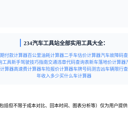
234汽车工具站全部实用工具大全：
期付款计算器
百公里油耗计算器
二手车估价计算器
汽车故障码查
询工具
新手驾驶技巧指南
交通违章代码查询表
新车落地价计算器
计算器
高速费计算器
车险报价计算器
车牌号码测吉凶
车辆限行查
年收入多少买什么车计算器
容（包括但不限于成本对比、回本时间、图表分析等）仅为用户提
税务或法律建议）。
站内容无意中侵犯到您的利益，请联系本站，本站会在收到信息