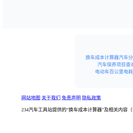
换车成本计算器
汽车分
汽车保养项目查
电动车百公里电耗
网站地图
关于我们
免责声明
隐私政策
234汽车工具站提供的“换车成本计算器”及相关内
不构成任何形式的专业建议（如购车、财务、投资、
234汽车工具站不保证内容的真实性和完整性。若本