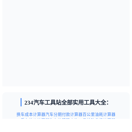
234汽车工具站全部实用工具大全：
换车成本计算器
汽车分期付款计算器
百公里油耗计算器
二手车估价计算器
汽车故障码查询工具
轮胎升级计算器
汽车保养项目查询工具
新手驾驶技巧指南
交通违章代码查询表