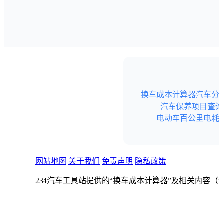
换车成本计算器
汽车分
汽车保养项目查
电动车百公里电耗
网站地图
关于我们
免责声明
隐私政策
234汽车工具站提供的“换车成本计算器”及相关内
不构成任何形式的专业建议（如购车、财务、投资、
234汽车工具站不保证内容的真实性和完整性。若本