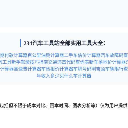
234汽车工具站全部实用工具大全：
期付款计算器
百公里油耗计算器
二手车估价计算器
汽车故障码查
询工具
新手驾驶技巧指南
交通违章代码查询表
新车落地价计算器
计算器
高速费计算器
车险报价计算器
车牌号码测吉凶
车辆限行查
年收入多少买什么车计算器
容（包括但不限于成本对比、回本时间、图表分析等）仅为用户提
税务或法律建议）。
站内容无意中侵犯到您的利益，请联系本站，本站会在收到信息