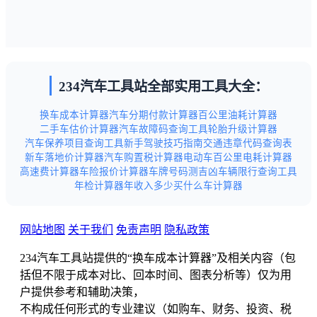
234汽车工具站全部实用工具大全：
换车成本计算器
汽车分期付款计算器
百公里油耗计算器
二手车估价计算器
汽车故障码查询工具
轮胎升级计算器
汽车保养项目查询工具
新手驾驶技巧指南
交通违章代码查询表
新车落地价计算器
汽车购置税计算器
电动车百公里电耗计算器
高速费计算器
车险报价计算器
车牌号码测吉凶
车辆限行查询工具
年检计算器
年收入多少买什么车计算器
网站地图
关于我们
免责声明
隐私政策
234汽车工具站提供的“换车成本计算器”及相关内容（包
括但不限于成本对比、回本时间、图表分析等）仅为用
户提供参考和辅助决策，
不构成任何形式的专业建议（如购车、财务、投资、税