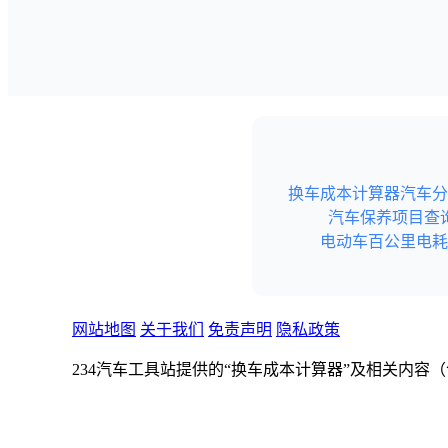
换车成本计算器
汽车分
汽车保养项目查
电动车百公里电耗
网站地图
关于我们
免责声明
隐私政策
234汽车工具站提供的“换车成本计算器”及相关内
不构成任何形式的专业建议（如购车、财务、投资、
234汽车工具站不保证内容的真实性和完整性。若本