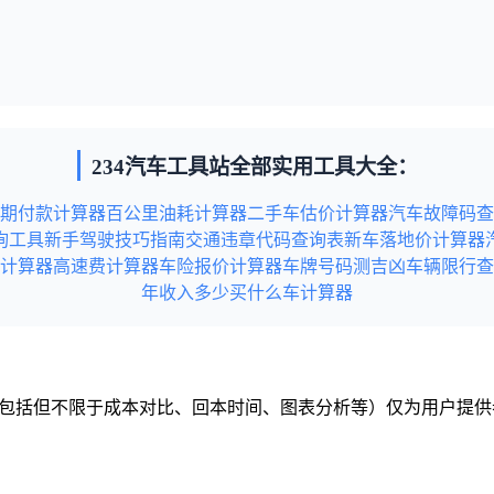
234汽车工具站全部实用工具大全：
期付款计算器
百公里油耗计算器
二手车估价计算器
汽车故障码查
询工具
新手驾驶技巧指南
交通违章代码查询表
新车落地价计算器
计算器
高速费计算器
车险报价计算器
车牌号码测吉凶
车辆限行查
年收入多少买什么车计算器
容（包括但不限于成本对比、回本时间、图表分析等）仅为用户提
税务或法律建议）。
站内容无意中侵犯到您的利益，请联系本站，本站会在收到信息