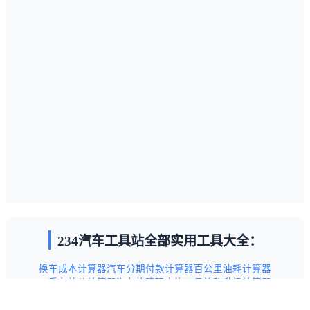
234汽车工具站全部实用工具大全：
换车成本计算器
汽车分期付款计算器
百公里油耗计算器
二手车估价计算器
汽车故障码查询工具
轮胎升级计算器
汽车保养项目查询工具
新手驾驶技巧指南
交通违章代码查询表