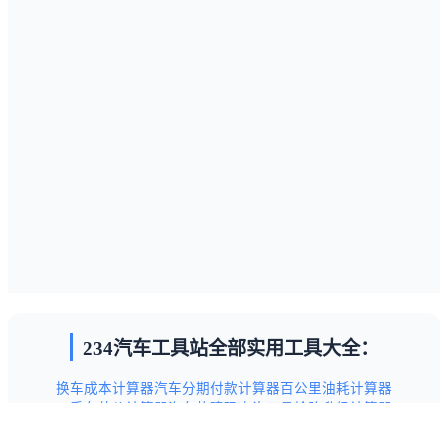
234汽车工具站全部实用工具大全：
换车成本计算器
汽车分期付款计算器
百公里油耗计算器
二手车估价计算器
汽车故障码查询工具
轮胎升级计算器
汽车保养项目查询工具
新手驾驶技巧指南
交通违章代码查询表