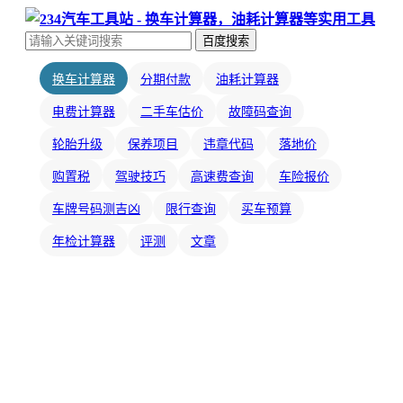
百度搜索
换车计算器
分期付款
油耗计算器
电费计算器
二手车估价
故障码查询
轮胎升级
保养项目
违章代码
落地价
购置税
驾驶技巧
高速费查询
车险报价
车牌号码测吉凶
限行查询
买车预算
年检计算器
评测
文章